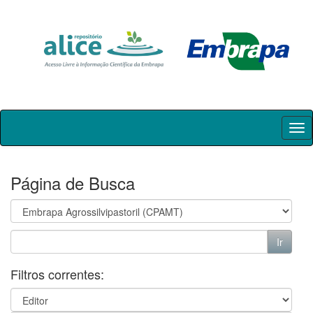
Skip
navigation
Página de Busca
Filtros correntes: