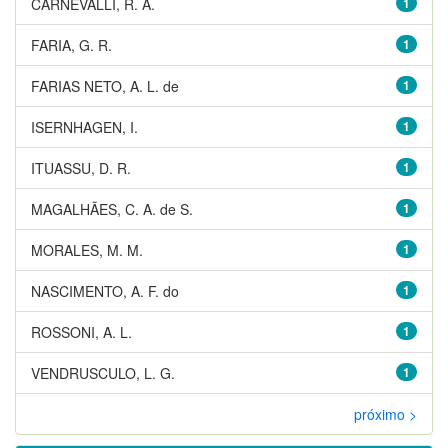
CARNEVALLI, R. A.
1
FARIA, G. R.
1
FARIAS NETO, A. L. de
1
ISERNHAGEN, I.
1
ITUASSU, D. R.
1
MAGALHÃES, C. A. de S.
1
MORALES, M. M.
1
NASCIMENTO, A. F. do
1
ROSSONI, A. L.
1
VENDRUSCULO, L. G.
1
próximo >