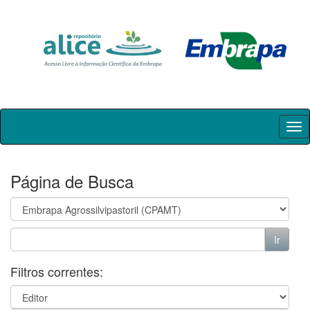
Skip
navigation
Página de Busca
Filtros correntes: