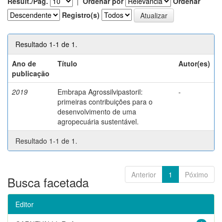
Result./Pág.
|
Ordenar por
Ordenar
Registro(s)
Resultado 1-1 de 1.
Ano de
Título
Autor(es)
publicação
2019
Embrapa Agrossilvipastoril:
-
primeiras contribuições para o
desenvolvimento de uma
agropecuária sustentável.
Resultado 1-1 de 1.
Anterior
1
Póximo
Busca facetada
Editor