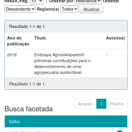
Result./Pág.
|
Ordenar por
Ordenar
Registro(s)
Resultado 1-1 de 1.
Ano de
Título
Autor(es)
publicação
2019
Embrapa Agrossilvipastoril:
-
primeiras contribuições para o
desenvolvimento de uma
agropecuária sustentável.
Resultado 1-1 de 1.
Anterior
1
Póximo
Busca facetada
Editor