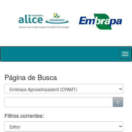
Skip
navigation
Página de Busca
Filtros correntes: