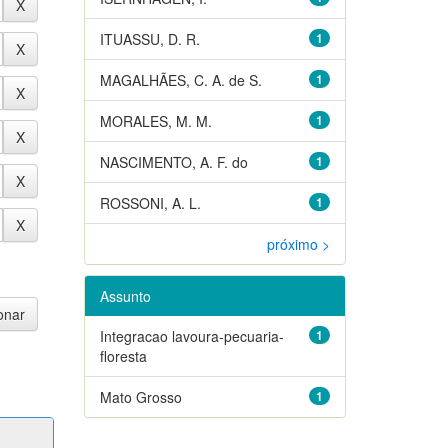
ITUASSU, D. R.
1
MAGALHÃES, C. A. de S.
1
MORALES, M. M.
1
NASCIMENTO, A. F. do
1
ROSSONI, A. L.
1
próximo >
Assunto
Integracao lavoura-pecuaria-
1
floresta
Mato Grosso
1