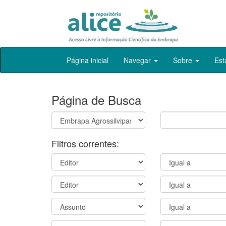
Skip
Página inicial
Navegar
Sobre
Est
navigation
Página de Busca
Filtros correntes: