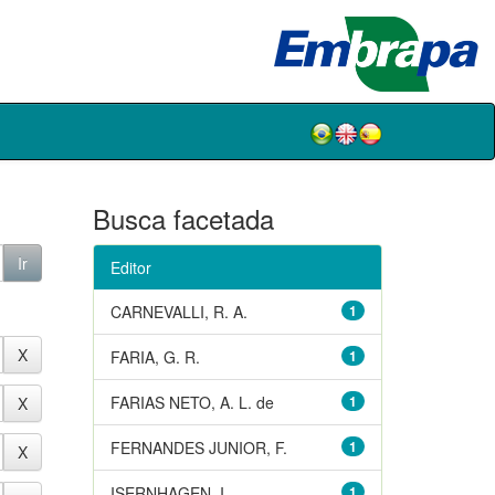
Busca facetada
Editor
CARNEVALLI, R. A.
1
FARIA, G. R.
1
FARIAS NETO, A. L. de
1
FERNANDES JUNIOR, F.
1
ISERNHAGEN, I.
1