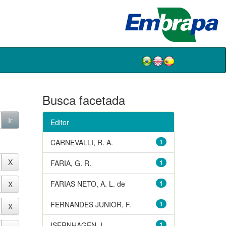
Busca facetada
Editor
CARNEVALLI, R. A.
1
FARIA, G. R.
1
FARIAS NETO, A. L. de
1
FERNANDES JUNIOR, F.
1
ISERNHAGEN, I.
1