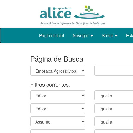
Skip
Página inicial
Navegar
Sobre
Est
navigation
Página de Busca
Filtros correntes: