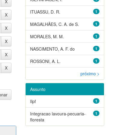
ITUASSU, D. R.
1
MAGALHÃES, C. A. de S.
1
MORALES, M. M.
1
NASCIMENTO, A. F. do
1
ROSSONI, A. L.
1
próximo >
Assunto
Ilpf
1
Integracao lavoura-pecuaria-
1
floresta