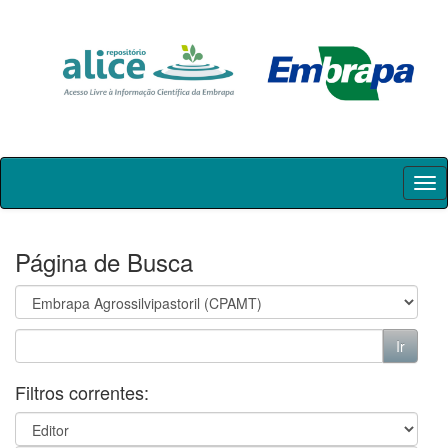
Skip
navigation
Página de Busca
Filtros correntes: