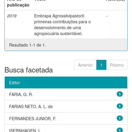
publicação
2019
Embrapa Agrossilvipastoril:
-
primeiras contribuições para o
desenvolvimento de uma
agropecuária sustentável.
Resultado 1-1 de 1.
Anterior
1
Póximo
Busca facetada
Editor
FARIA, G. R.
1
FARIAS NETO, A. L. de
1
FERNANDES JUNIOR, F.
1
ISERNHAGEN, I.
1