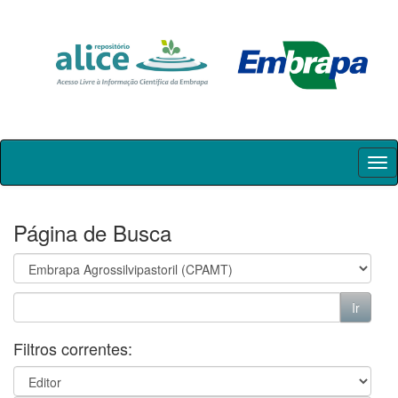
Skip
navigation
Página de Busca
Filtros correntes: