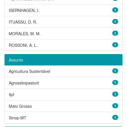
ISERNHAGEN, I.
1
ITUASSU, D. R.
1
MORALES, M. M.
1
ROSSONI, A. L.
1
Assunto
Agricultura Sustentável
1
Agrossilvipastoril
1
Ilpf
1
Mato Grosso
1
Sinop-MT
1