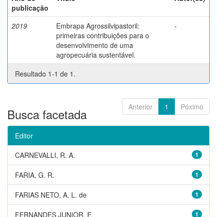
publicação
2019
Embrapa Agrossilvipastoril:
-
primeiras contribuições para o
desenvolvimento de uma
agropecuária sustentável.
Resultado 1-1 de 1.
Anterior
1
Póximo
Busca facetada
Editor
CARNEVALLI, R. A.
1
FARIA, G. R.
1
FARIAS NETO, A. L. de
1
FERNANDES JUNIOR, F.
1