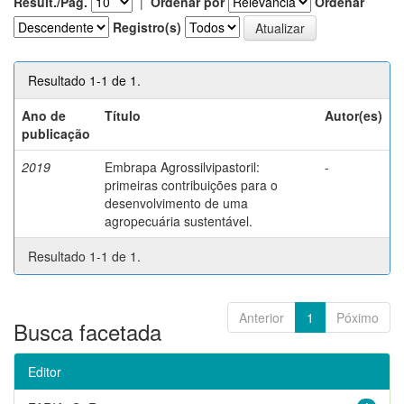
Result./Pág.
|
Ordenar por
Ordenar
Registro(s)
Resultado 1-1 de 1.
Ano de
Título
Autor(es)
publicação
2019
Embrapa Agrossilvipastoril:
-
primeiras contribuições para o
desenvolvimento de uma
agropecuária sustentável.
Resultado 1-1 de 1.
Anterior
1
Póximo
Busca facetada
Editor