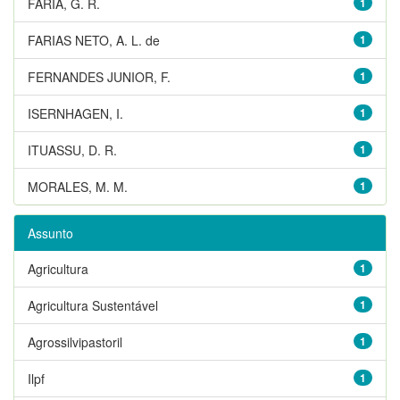
FARIA, G. R.
1
FARIAS NETO, A. L. de
1
FERNANDES JUNIOR, F.
1
ISERNHAGEN, I.
1
ITUASSU, D. R.
1
MORALES, M. M.
1
Assunto
Agricultura
1
Agricultura Sustentável
1
Agrossilvipastoril
1
Ilpf
1