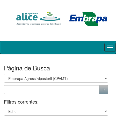
Skip
navigation
Página de Busca
Filtros correntes: