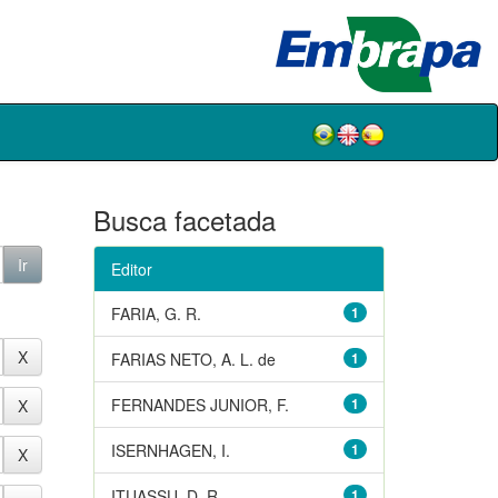
Busca facetada
Editor
FARIA, G. R.
1
FARIAS NETO, A. L. de
1
FERNANDES JUNIOR, F.
1
ISERNHAGEN, I.
1
ITUASSU, D. R.
1