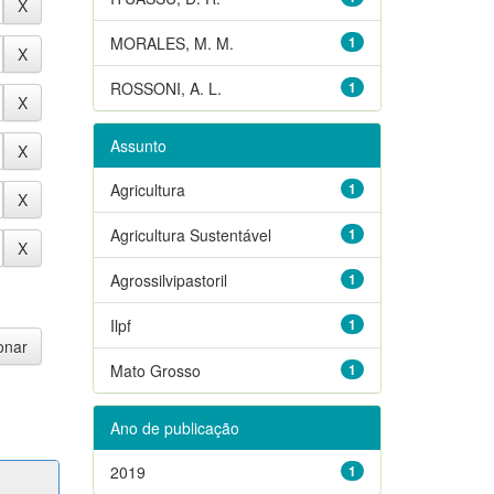
MORALES, M. M.
1
ROSSONI, A. L.
1
Assunto
Agricultura
1
Agricultura Sustentável
1
Agrossilvipastoril
1
Ilpf
1
Mato Grosso
1
Ano de publicação
2019
1