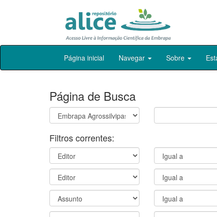
Skip
Página inicial
Navegar
Sobre
Est
navigation
Página de Busca
Filtros correntes: