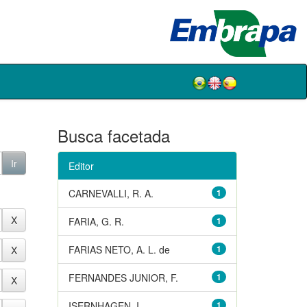
Busca facetada
Editor
CARNEVALLI, R. A.
1
FARIA, G. R.
1
FARIAS NETO, A. L. de
1
FERNANDES JUNIOR, F.
1
ISERNHAGEN, I.
1