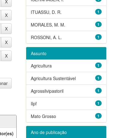
ITUASSU, D. R.
1
MORALES, M. M.
1
ROSSONI, A. L.
1
Assunto
Agricultura
1
Agricultura Sustentável
1
Agrossilvipastoril
1
Ilpf
1
Mato Grosso
1
Ano de publicação
tor(es)