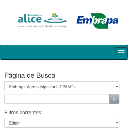
Skip
navigation
Página de Busca
Filtros correntes: