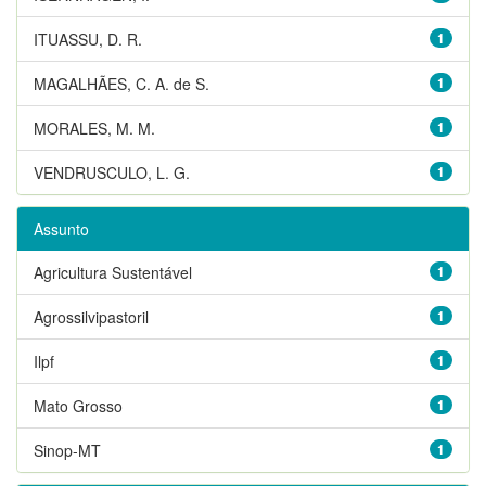
ITUASSU, D. R.
1
MAGALHÃES, C. A. de S.
1
MORALES, M. M.
1
VENDRUSCULO, L. G.
1
Assunto
Agricultura Sustentável
1
Agrossilvipastoril
1
Ilpf
1
Mato Grosso
1
Sinop-MT
1