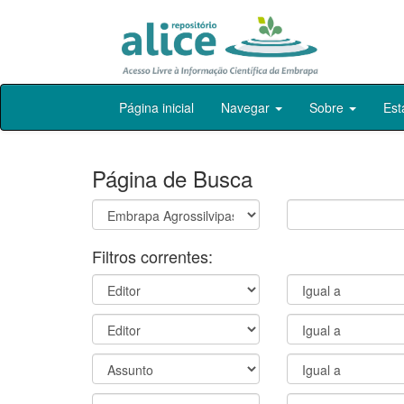
Skip
Página inicial
Navegar
Sobre
Est
navigation
Página de Busca
Filtros correntes: