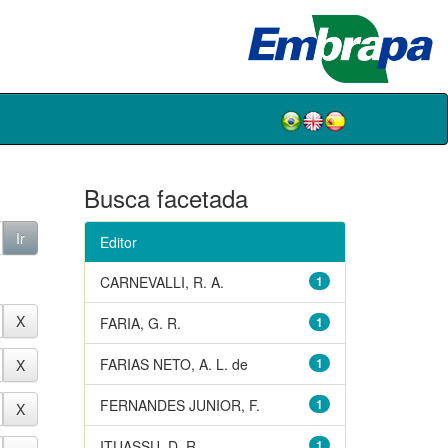
Busca facetada
Editor
CARNEVALLI, R. A.
1
FARIA, G. R.
1
FARIAS NETO, A. L. de
1
FERNANDES JUNIOR, F.
1
ITUASSU, D. R.
1