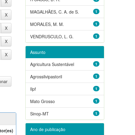
MAGALHÃES, C. A. de S.
1
MORALES, M. M.
1
VENDRUSCULO, L. G.
1
Assunto
Agricultura Sustentável
1
Agrossilvipastoril
1
Ilpf
1
Mato Grosso
1
Sinop-MT
1
Ano de publicação
tor(es)