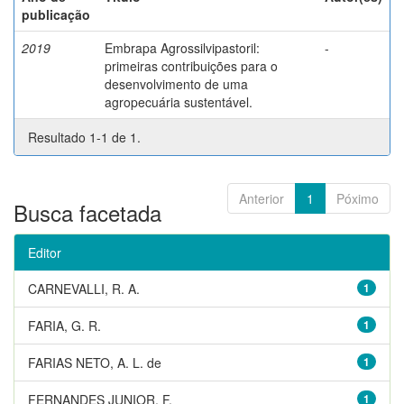
publicação
2019
Embrapa Agrossilvipastoril:
-
primeiras contribuições para o
desenvolvimento de uma
agropecuária sustentável.
Resultado 1-1 de 1.
Anterior
1
Póximo
Busca facetada
Editor
CARNEVALLI, R. A.
1
FARIA, G. R.
1
FARIAS NETO, A. L. de
1
FERNANDES JUNIOR, F.
1