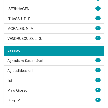
ISERNHAGEN, I.
1
ITUASSU, D. R.
1
MORALES, M. M.
1
VENDRUSCULO, L. G.
1
Assunto
Agricultura Sustentável
1
Agrossilvipastoril
1
Ilpf
1
Mato Grosso
1
Sinop-MT
1