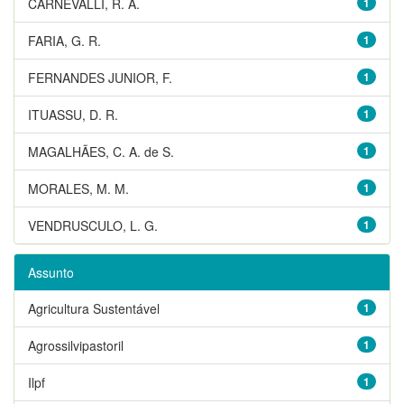
CARNEVALLI, R. A.
1
FARIA, G. R.
1
FERNANDES JUNIOR, F.
1
ITUASSU, D. R.
1
MAGALHÃES, C. A. de S.
1
MORALES, M. M.
1
VENDRUSCULO, L. G.
1
Assunto
Agricultura Sustentável
1
Agrossilvipastoril
1
Ilpf
1