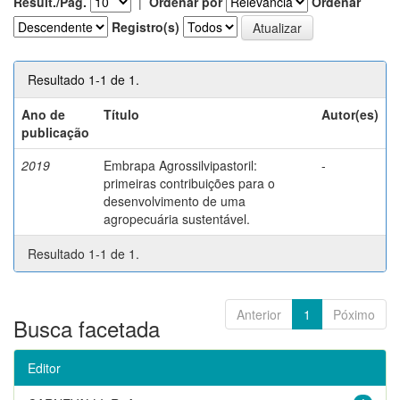
Result./Pág.
|
Ordenar por
Ordenar
Registro(s)
Resultado 1-1 de 1.
Ano de
Título
Autor(es)
publicação
2019
Embrapa Agrossilvipastoril:
-
primeiras contribuições para o
desenvolvimento de uma
agropecuária sustentável.
Resultado 1-1 de 1.
Anterior
1
Póximo
Busca facetada
Editor