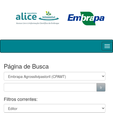
Skip
navigation
Página de Busca
Filtros correntes: