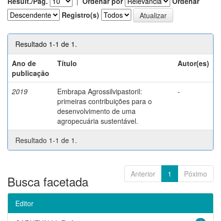
Result./Pág.
|
Ordenar por
Ordenar
Registro(s)
Resultado 1-1 de 1.
Ano de
Título
Autor(es)
publicação
2019
Embrapa Agrossilvipastoril:
-
primeiras contribuições para o
desenvolvimento de uma
agropecuária sustentável.
Resultado 1-1 de 1.
Anterior
1
Póximo
Busca facetada
Editor