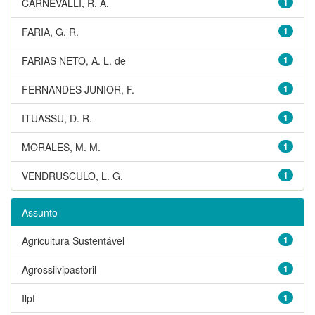
CARNEVALLI, R. A.
1
FARIA, G. R.
1
FARIAS NETO, A. L. de
1
FERNANDES JUNIOR, F.
1
ITUASSU, D. R.
1
MORALES, M. M.
1
VENDRUSCULO, L. G.
1
Assunto
Agricultura Sustentável
1
Agrossilvipastoril
1
Ilpf
1