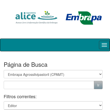
Skip
navigation
Página de Busca
Filtros correntes: