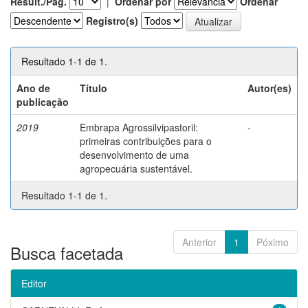
Result./Pág.
|
Ordenar por
Ordenar
Registro(s)
Resultado 1-1 de 1.
Ano de
Título
Autor(es)
publicação
2019
Embrapa Agrossilvipastoril:
-
primeiras contribuições para o
desenvolvimento de uma
agropecuária sustentável.
Resultado 1-1 de 1.
Anterior
1
Póximo
Busca facetada
Editor