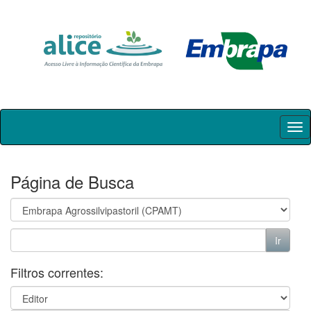
Skip
navigation
Página de Busca
Filtros correntes: