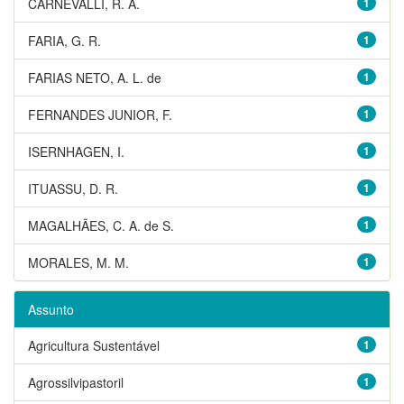
CARNEVALLI, R. A.
1
FARIA, G. R.
1
FARIAS NETO, A. L. de
1
FERNANDES JUNIOR, F.
1
ISERNHAGEN, I.
1
ITUASSU, D. R.
1
MAGALHÃES, C. A. de S.
1
MORALES, M. M.
1
Assunto
Agricultura Sustentável
1
Agrossilvipastoril
1