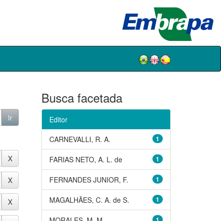
Busca facetada
Editor
CARNEVALLI, R. A.
1
FARIAS NETO, A. L. de
1
FERNANDES JUNIOR, F.
1
MAGALHÃES, C. A. de S.
1
MORALES, M. M.
1