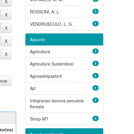
ROSSONI, A. L.
1
VENDRUSCULO, L. G.
1
Assunto
Agricultura
1
Agricultura Sustentável
1
Agrossilvipastoril
1
Ilpf
1
Integracao lavoura-pecuaria-
1
floresta
Sinop-MT
1
tor(es)