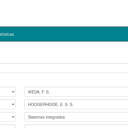
atísticas