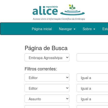
Skip
Página inicial
Navegar
Sobre
Est
navigation
Página de Busca
Filtros correntes: