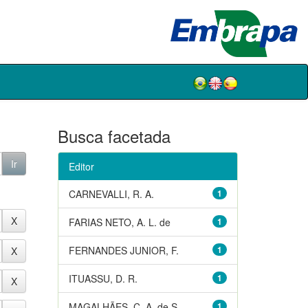
Busca facetada
Editor
CARNEVALLI, R. A.
1
FARIAS NETO, A. L. de
1
FERNANDES JUNIOR, F.
1
ITUASSU, D. R.
1
MAGALHÃES, C. A. de S.
1