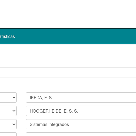
atísticas