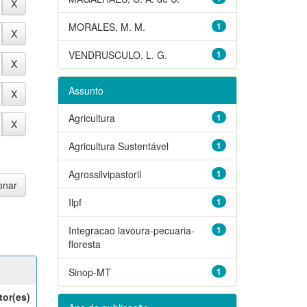
MORALES, M. M.
1
VENDRUSCULO, L. G.
1
Assunto
Agricultura
1
Agricultura Sustentável
1
Agrossilvipastoril
1
Ilpf
1
Integracao lavoura-pecuaria-
1
floresta
Sinop-MT
1
tor(es)