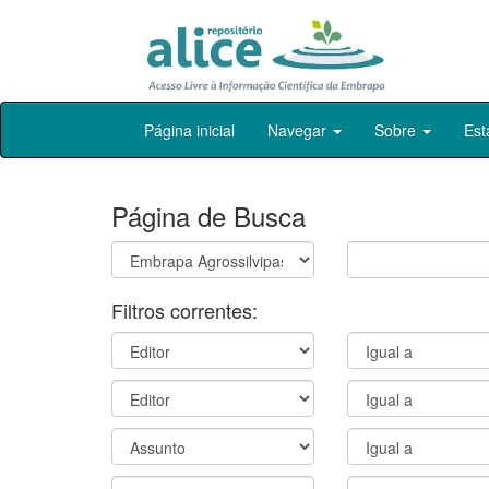
Skip
Página inicial
Navegar
Sobre
Est
navigation
Página de Busca
Filtros correntes: