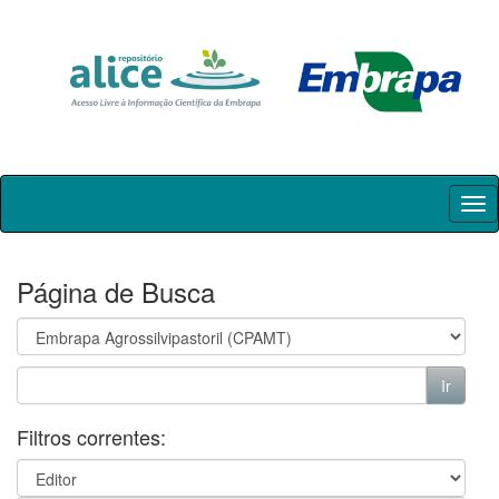
Skip
navigation
Página de Busca
Filtros correntes: