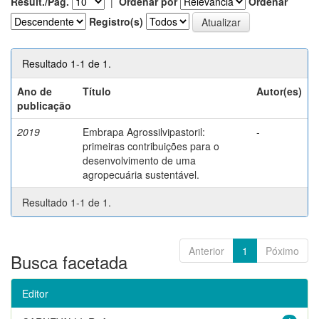
Result./Pág.
|
Ordenar por
Ordenar
Registro(s)
Resultado 1-1 de 1.
Ano de
Título
Autor(es)
publicação
2019
Embrapa Agrossilvipastoril:
-
primeiras contribuições para o
desenvolvimento de uma
agropecuária sustentável.
Resultado 1-1 de 1.
Anterior
1
Póximo
Busca facetada
Editor