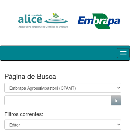
Skip
navigation
Página de Busca
Filtros correntes: