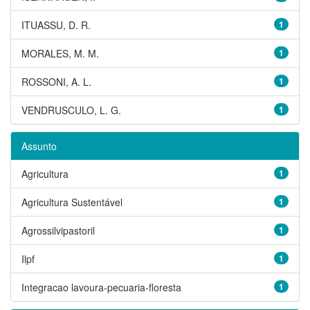
ITUASSU, D. R.
1
MORALES, M. M.
1
ROSSONI, A. L.
1
VENDRUSCULO, L. G.
1
Assunto
Agricultura
1
Agricultura Sustentável
1
Agrossilvipastoril
1
Ilpf
1
Integracao lavoura-pecuaria-floresta
1