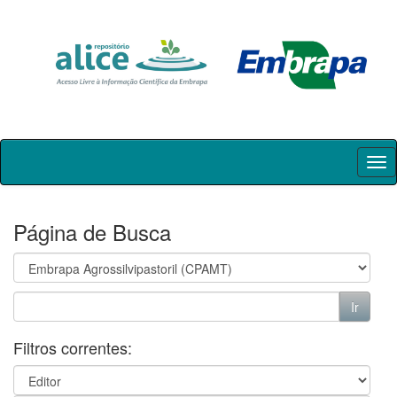
Skip
navigation
Página de Busca
Filtros correntes: