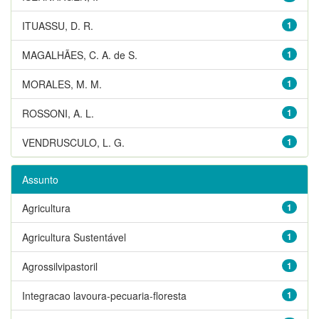
ITUASSU, D. R.
1
MAGALHÃES, C. A. de S.
1
MORALES, M. M.
1
ROSSONI, A. L.
1
VENDRUSCULO, L. G.
1
Assunto
Agricultura
1
Agricultura Sustentável
1
Agrossilvipastoril
1
Integracao lavoura-pecuaria-floresta
1