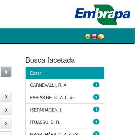
Busca facetada
Editor
CARNEVALLI, R. A.
1
FARIAS NETO, A. L. de
1
ISERNHAGEN, I.
1
ITUASSU, D. R.
1
MAGALHÃES, C. A. de S.
1