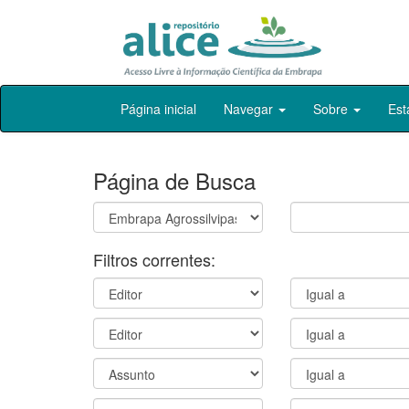
Skip
Página inicial
Navegar
Sobre
Est
navigation
Página de Busca
Filtros correntes: