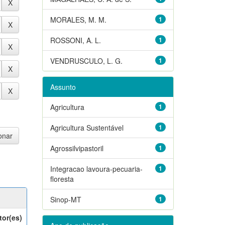
MORALES, M. M.
1
ROSSONI, A. L.
1
VENDRUSCULO, L. G.
1
Assunto
Agricultura
1
Agricultura Sustentável
1
Agrossilvipastoril
1
Integracao lavoura-pecuaria-
1
floresta
Sinop-MT
1
tor(es)