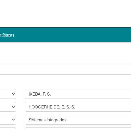
atísticas