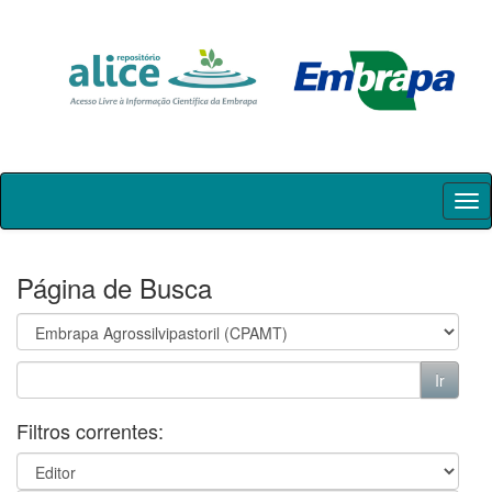
Skip
navigation
Página de Busca
Filtros correntes: