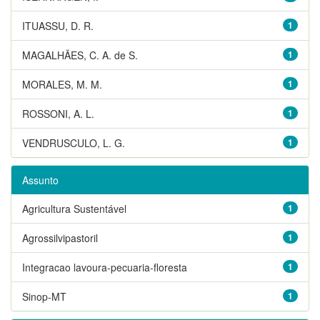
ITUASSU, D. R.
1
MAGALHÃES, C. A. de S.
1
MORALES, M. M.
1
ROSSONI, A. L.
1
VENDRUSCULO, L. G.
1
Assunto
Agricultura Sustentável
1
Agrossilvipastoril
1
Integracao lavoura-pecuaria-floresta
1
Sinop-MT
1