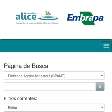
Skip
navigation
Página de Busca
Filtros correntes: