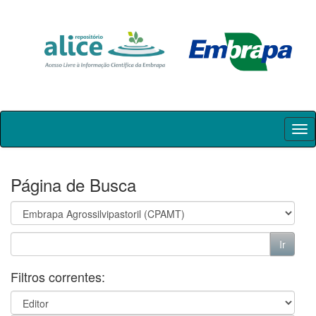
Skip
navigation
Página de Busca
Filtros correntes: