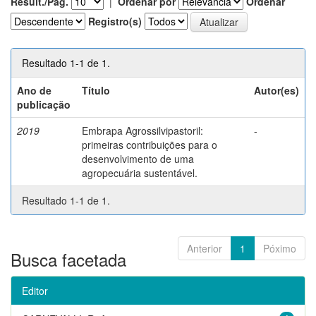
Result./Pág.
|
Ordenar por
Ordenar
Registro(s)
Resultado 1-1 de 1.
Ano de
Título
Autor(es)
publicação
2019
Embrapa Agrossilvipastoril:
-
primeiras contribuições para o
desenvolvimento de uma
agropecuária sustentável.
Resultado 1-1 de 1.
Anterior
1
Póximo
Busca facetada
Editor