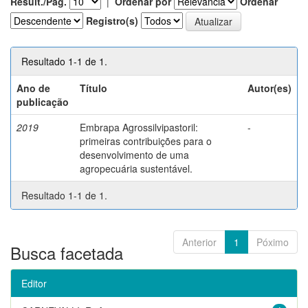
Result./Pág.
|
Ordenar por
Ordenar
Registro(s)
Resultado 1-1 de 1.
Ano de
Título
Autor(es)
publicação
2019
Embrapa Agrossilvipastoril:
-
primeiras contribuições para o
desenvolvimento de uma
agropecuária sustentável.
Resultado 1-1 de 1.
Anterior
1
Póximo
Busca facetada
Editor