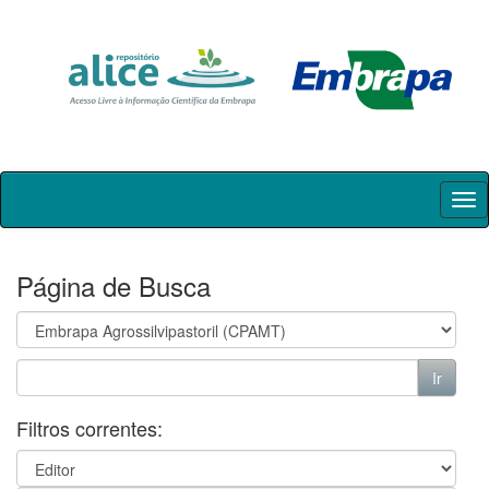
Skip
navigation
Página de Busca
Filtros correntes: