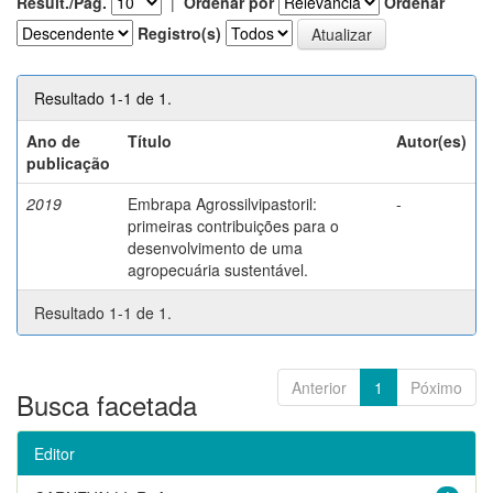
Result./Pág.
|
Ordenar por
Ordenar
Registro(s)
Resultado 1-1 de 1.
Ano de
Título
Autor(es)
publicação
2019
Embrapa Agrossilvipastoril:
-
primeiras contribuições para o
desenvolvimento de uma
agropecuária sustentável.
Resultado 1-1 de 1.
Anterior
1
Póximo
Busca facetada
Editor