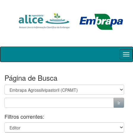
Skip
navigation
Página de Busca
Filtros correntes: