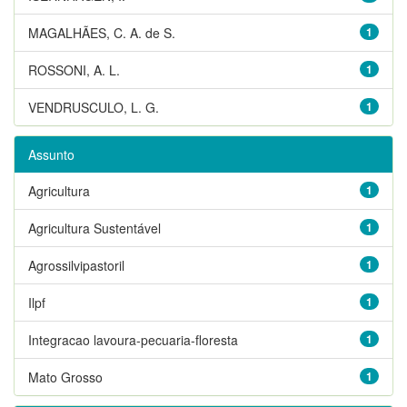
MAGALHÃES, C. A. de S.
1
ROSSONI, A. L.
1
VENDRUSCULO, L. G.
1
Assunto
Agricultura
1
Agricultura Sustentável
1
Agrossilvipastoril
1
Ilpf
1
Integracao lavoura-pecuaria-floresta
1
Mato Grosso
1