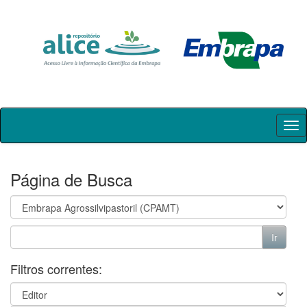
Skip
navigation
Página de Busca
Filtros correntes: