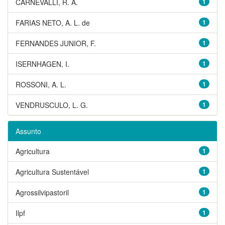
CARNEVALLI, R. A.
1
FARIAS NETO, A. L. de
1
FERNANDES JUNIOR, F.
1
ISERNHAGEN, I.
1
ROSSONI, A. L.
1
VENDRUSCULO, L. G.
1
Assunto
Agricultura
1
Agricultura Sustentável
1
Agrossilvipastoril
1
Ilpf
1