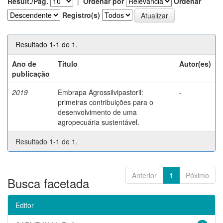
Result./Pág.
|
Ordenar por
Ordenar
Registro(s)
Resultado 1-1 de 1.
Ano de
Título
Autor(es)
publicação
2019
Embrapa Agrossilvipastoril:
-
primeiras contribuições para o
desenvolvimento de uma
agropecuária sustentável.
Resultado 1-1 de 1.
Anterior
1
Póximo
Busca facetada
Editor