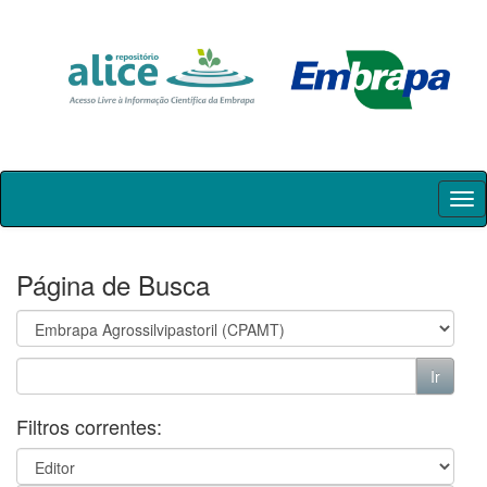
Skip
navigation
Página de Busca
Filtros correntes: