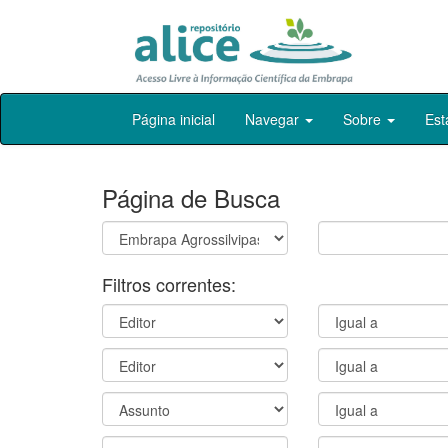
Skip
Página inicial
Navegar
Sobre
Est
navigation
Página de Busca
Filtros correntes: