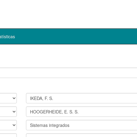
atísticas