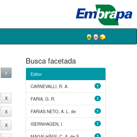
Busca facetada
Editor
CARNEVALLI, R. A.
1
FARIA, G. R.
1
FARIAS NETO, A. L. de
1
ISERNHAGEN, I.
1
MAGALHÃES, C. A. de S.
1