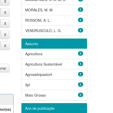
MORALES, M. M.
1
ROSSONI, A. L.
1
VENDRUSCULO, L. G.
1
Assunto
Agricultura
1
Agricultura Sustentável
1
Agrossilvipastoril
1
Ilpf
1
Mato Grosso
1
Ano de publicação
tor(es)