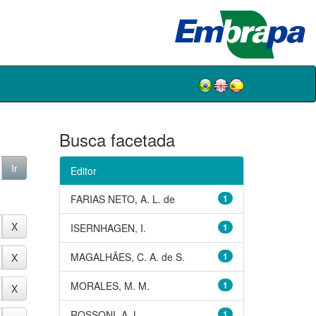
Busca facetada
Editor
FARIAS NETO, A. L. de
1
ISERNHAGEN, I.
1
MAGALHÃES, C. A. de S.
1
MORALES, M. M.
1
ROSSONI, A. L.
1