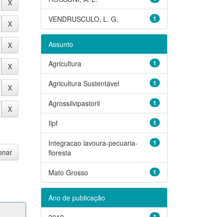
VENDRUSCULO, L. G.
1
Assunto
Agricultura
1
Agricultura Sustentável
1
Agrossilvipastoril
1
Ilpf
1
Integracao lavoura-pecuaria-
1
floresta
Mato Grosso
1
Ano de publicação
2019
1