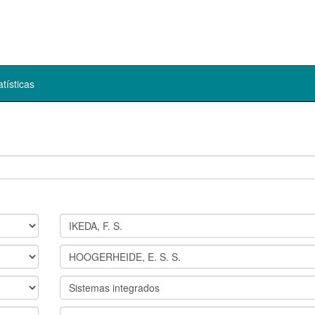
atísticas