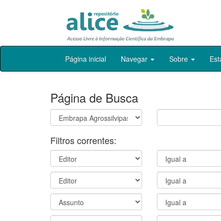
Skip
Página inicial
Navegar
Sobre
Est
navigation
Página de Busca
Filtros correntes: