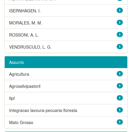
ISERNHAGEN, I.
1
MORALES, M. M.
1
ROSSONI, A. L.
1
VENDRUSCULO, L. G.
1
Assunto
Agricultura
1
Agrossilvipastoril
1
Ilpf
1
Integracao lavoura-pecuaria-floresta
1
Mato Grosso
1