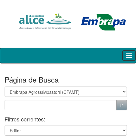
Skip
navigation
Página de Busca
Filtros correntes: