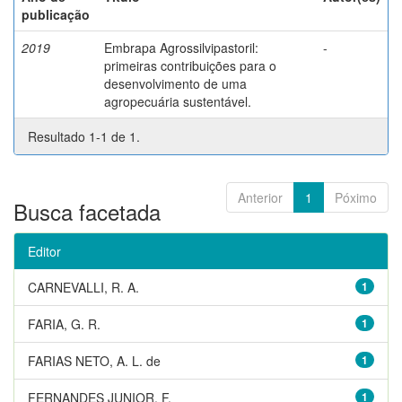
publicação
2019
Embrapa Agrossilvipastoril:
-
primeiras contribuições para o
desenvolvimento de uma
agropecuária sustentável.
Resultado 1-1 de 1.
Anterior
1
Póximo
Busca facetada
Editor
CARNEVALLI, R. A.
1
FARIA, G. R.
1
FARIAS NETO, A. L. de
1
FERNANDES JUNIOR, F.
1