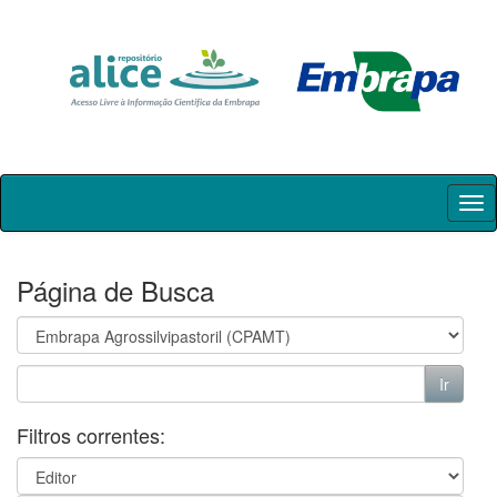
Skip
navigation
Página de Busca
Filtros correntes: