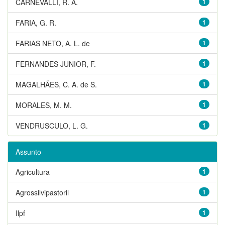
CARNEVALLI, R. A.
1
FARIA, G. R.
1
FARIAS NETO, A. L. de
1
FERNANDES JUNIOR, F.
1
MAGALHÃES, C. A. de S.
1
MORALES, M. M.
1
VENDRUSCULO, L. G.
1
Assunto
Agricultura
1
Agrossilvipastoril
1
Ilpf
1