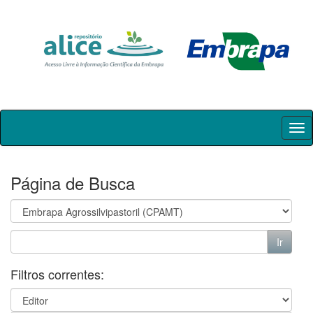
Skip
navigation
Página de Busca
Filtros correntes: