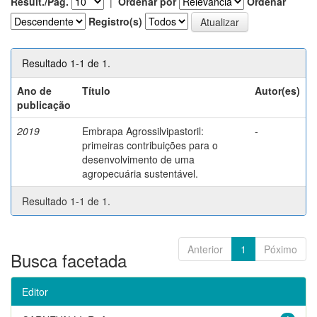
Result./Pág.
|
Ordenar por
Ordenar
Registro(s)
Resultado 1-1 de 1.
Ano de
Título
Autor(es)
publicação
2019
Embrapa Agrossilvipastoril:
-
primeiras contribuições para o
desenvolvimento de uma
agropecuária sustentável.
Resultado 1-1 de 1.
Anterior
1
Póximo
Busca facetada
Editor