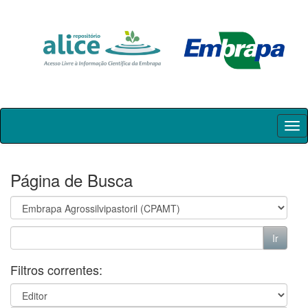
Skip
navigation
Página de Busca
Filtros correntes: