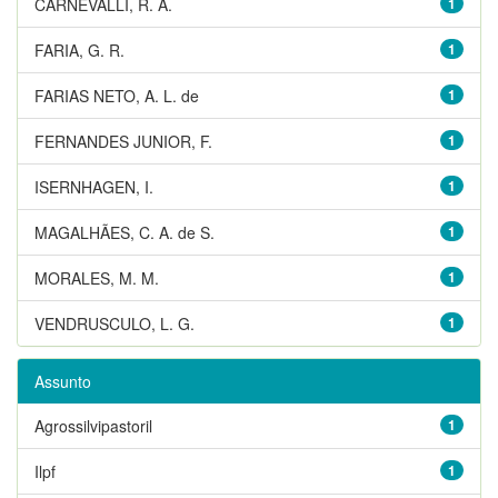
CARNEVALLI, R. A.
1
FARIA, G. R.
1
FARIAS NETO, A. L. de
1
FERNANDES JUNIOR, F.
1
ISERNHAGEN, I.
1
MAGALHÃES, C. A. de S.
1
MORALES, M. M.
1
VENDRUSCULO, L. G.
1
Assunto
Agrossilvipastoril
1
Ilpf
1