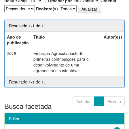
Result./Pág.
|
Ordenar por
Ordenar
Registro(s)
Resultado 1-1 de 1.
Ano de
Título
Autor(es)
publicação
2019
Embrapa Agrossilvipastoril:
-
primeiras contribuições para o
desenvolvimento de uma
agropecuária sustentável.
Resultado 1-1 de 1.
Anterior
1
Póximo
Busca facetada
Editor