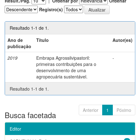
Result./Pág.
|
Ordenar por
Ordenar
Registro(s)
Resultado 1-1 de 1.
Ano de
Título
Autor(es)
publicação
2019
Embrapa Agrossilvipastoril:
-
primeiras contribuições para o
desenvolvimento de uma
agropecuária sustentável.
Resultado 1-1 de 1.
Anterior
1
Póximo
Busca facetada
Editor