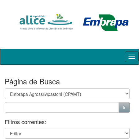
Skip
navigation
Página de Busca
Filtros correntes: