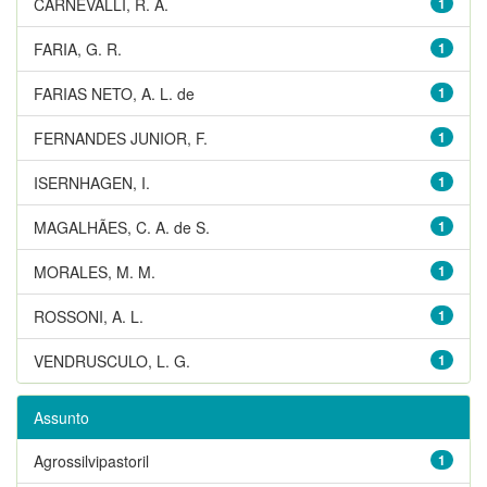
CARNEVALLI, R. A.
1
FARIA, G. R.
1
FARIAS NETO, A. L. de
1
FERNANDES JUNIOR, F.
1
ISERNHAGEN, I.
1
MAGALHÃES, C. A. de S.
1
MORALES, M. M.
1
ROSSONI, A. L.
1
VENDRUSCULO, L. G.
1
Assunto
Agrossilvipastoril
1