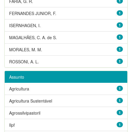
FARIA, G. R.
1
FERNANDES JUNIOR, F.
1
ISERNHAGEN, I.
1
MAGALHÃES, C. A. de S.
1
MORALES, M. M.
1
ROSSONI, A. L.
1
Assunto
Agricultura
1
Agricultura Sustentável
1
Agrossilvipastoril
1
Ilpf
1