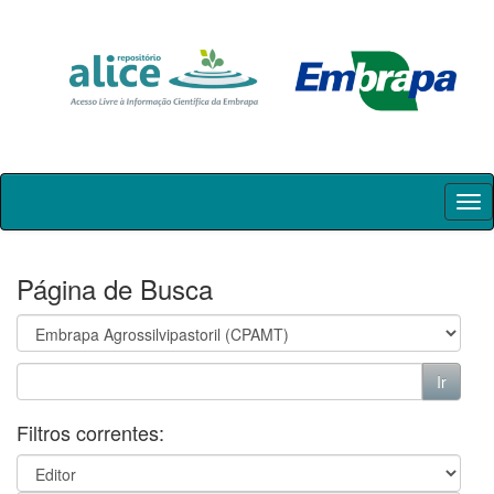
Skip
navigation
Página de Busca
Filtros correntes: