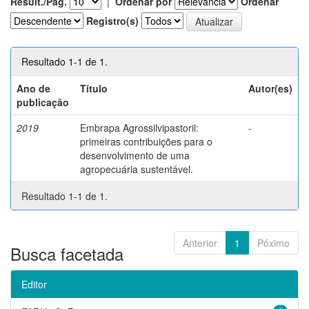
Result./Pág.
|
Ordenar por
Ordenar
Registro(s)
Resultado 1-1 de 1.
Ano de
Título
Autor(es)
publicação
2019
Embrapa Agrossilvipastoril:
-
primeiras contribuições para o
desenvolvimento de uma
agropecuária sustentável.
Resultado 1-1 de 1.
Anterior
1
Póximo
Busca facetada
Editor