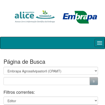
Skip
navigation
Página de Busca
Filtros correntes: