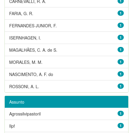
CARNEVALLI, R. A.
1
FARIA, G. R.
1
FERNANDES JUNIOR, F.
1
ISERNHAGEN, I.
1
MAGALHÃES, C. A. de S.
1
MORALES, M. M.
1
NASCIMENTO, A. F. do
1
ROSSONI, A. L.
1
Assunto
Agrossilvipastoril
1
Ilpf
1