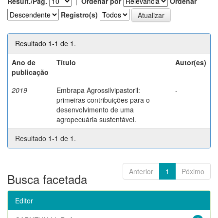
Result./Pág.
|
Ordenar por
Ordenar
Registro(s)
Resultado 1-1 de 1.
Ano de
Título
Autor(es)
publicação
2019
Embrapa Agrossilvipastoril:
-
primeiras contribuições para o
desenvolvimento de uma
agropecuária sustentável.
Resultado 1-1 de 1.
Anterior
1
Póximo
Busca facetada
Editor