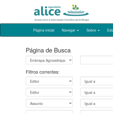
Skip
Página inicial
Navegar
Sobre
Est
navigation
Página de Busca
Filtros correntes: