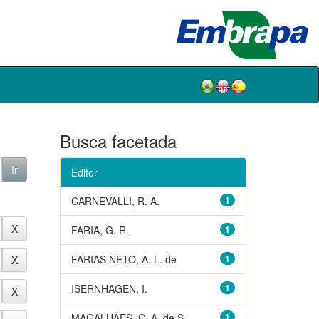
Busca facetada
Editor
CARNEVALLI, R. A.
1
FARIA, G. R.
1
FARIAS NETO, A. L. de
1
ISERNHAGEN, I.
1
MAGALHÃES, C. A. de S.
1