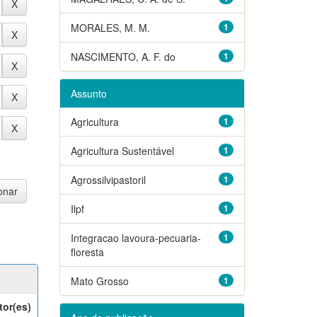
MORALES, M. M.
1
NASCIMENTO, A. F. do
1
Assunto
Agricultura
1
Agricultura Sustentável
1
Agrossilvipastoril
1
Ilpf
1
Integracao lavoura-pecuaria-
1
floresta
Mato Grosso
1
tor(es)