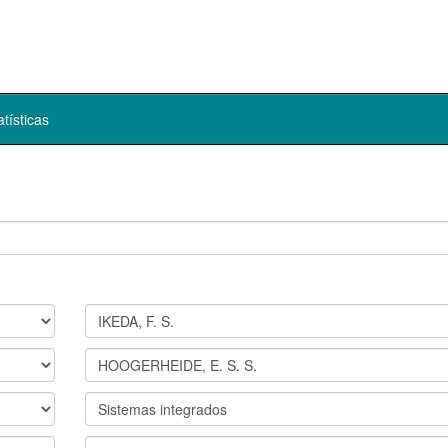
atísticas