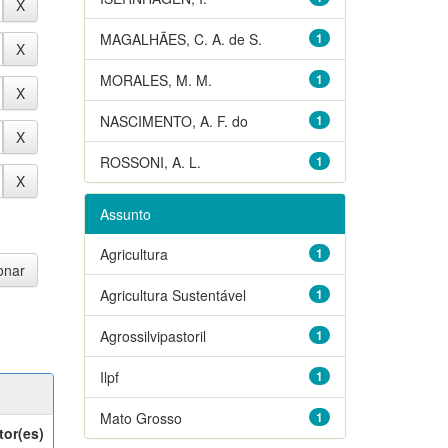
MAGALHÃES, C. A. de S.
1
MORALES, M. M.
1
NASCIMENTO, A. F. do
1
ROSSONI, A. L.
1
Assunto
Agricultura
1
Agricultura Sustentável
1
Agrossilvipastoril
1
Ilpf
1
Mato Grosso
1
tor(es)