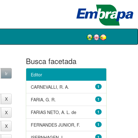
Busca facetada
Editor
CARNEVALLI, R. A.
1
FARIA, G. R.
1
FARIAS NETO, A. L. de
1
FERNANDES JUNIOR, F.
1
ISERNHAGEN, I.
1