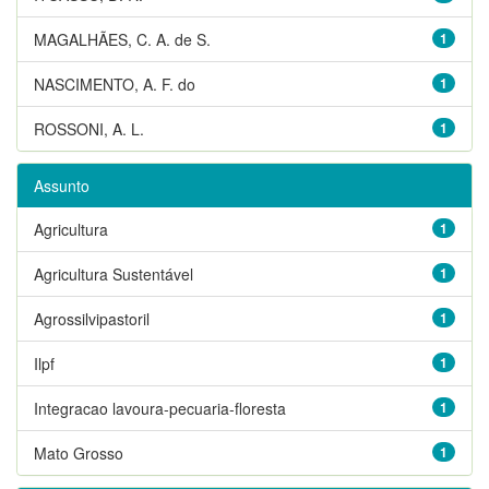
MAGALHÃES, C. A. de S.
1
NASCIMENTO, A. F. do
1
ROSSONI, A. L.
1
Assunto
Agricultura
1
Agricultura Sustentável
1
Agrossilvipastoril
1
Ilpf
1
Integracao lavoura-pecuaria-floresta
1
Mato Grosso
1