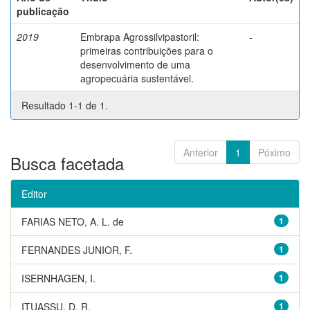
publicação
2019
Embrapa Agrossilvipastoril:
-
primeiras contribuições para o
desenvolvimento de uma
agropecuária sustentável.
Resultado 1-1 de 1.
Anterior
1
Póximo
Busca facetada
Editor
FARIAS NETO, A. L. de
1
FERNANDES JUNIOR, F.
1
ISERNHAGEN, I.
1
ITUASSU, D. R.
1