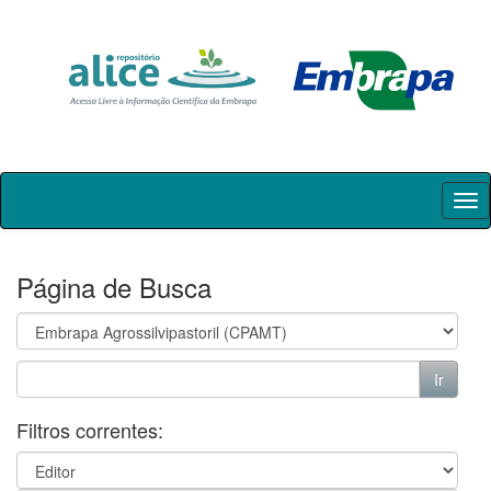
Skip
navigation
Página de Busca
Filtros correntes: