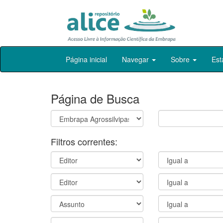
Skip
Página inicial
Navegar
Sobre
Est
navigation
Página de Busca
Filtros correntes: