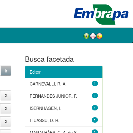
Busca facetada
Editor
CARNEVALLI, R. A.
1
FERNANDES JUNIOR, F.
1
ISERNHAGEN, I.
1
ITUASSU, D. R.
1
MAGALHÃES, C. A. de S.
1