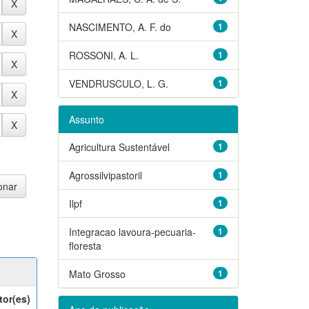
NASCIMENTO, A. F. do
1
ROSSONI, A. L.
1
VENDRUSCULO, L. G.
1
Assunto
Agricultura Sustentável
1
Agrossilvipastoril
1
Ilpf
1
Integracao lavoura-pecuaria-
1
floresta
Mato Grosso
1
tor(es)