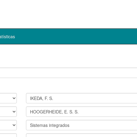
atísticas