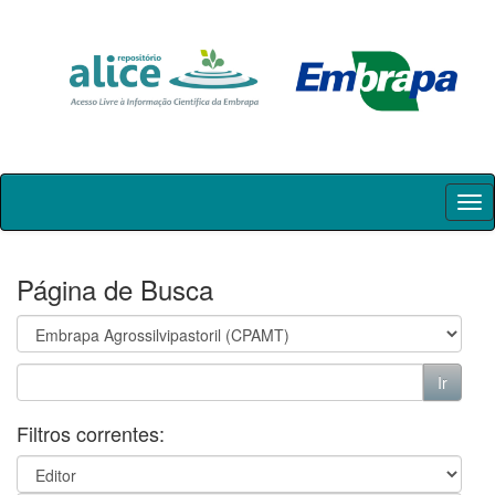
Skip
navigation
Página de Busca
Filtros correntes: