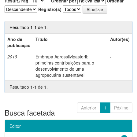
Result./Pág.
|
Ordenar por
Ordenar
Registro(s)
Resultado 1-1 de 1.
Ano de
Título
Autor(es)
publicação
2019
Embrapa Agrossilvipastoril:
-
primeiras contribuições para o
desenvolvimento de uma
agropecuária sustentável.
Resultado 1-1 de 1.
Anterior
1
Póximo
Busca facetada
Editor