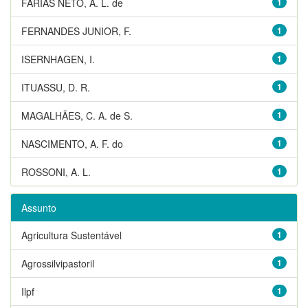
FARIAS NETO, A. L. de
1
FERNANDES JUNIOR, F.
1
ISERNHAGEN, I.
1
ITUASSU, D. R.
1
MAGALHÃES, C. A. de S.
1
NASCIMENTO, A. F. do
1
ROSSONI, A. L.
1
Assunto
Agricultura Sustentável
1
Agrossilvipastoril
1
Ilpf
1