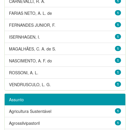
CARNEVALLI, R. A.
1
FARIAS NETO, A. L. de
1
FERNANDES JUNIOR, F.
1
ISERNHAGEN, I.
1
MAGALHÃES, C. A. de S.
1
NASCIMENTO, A. F. do
1
ROSSONI, A. L.
1
VENDRUSCULO, L. G.
1
Assunto
Agricultura Sustentável
1
Agrossilvipastoril
1