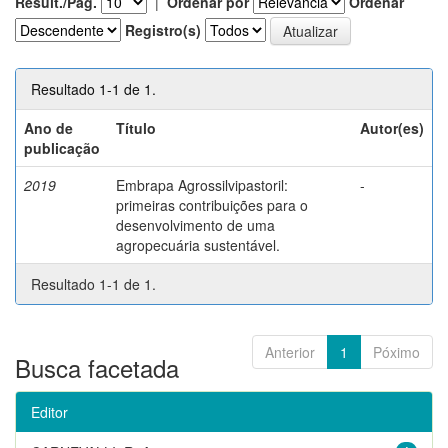
Result./Pág.
|
Ordenar por
Ordenar
Registro(s)
Resultado 1-1 de 1.
Ano de
Título
Autor(es)
publicação
2019
Embrapa Agrossilvipastoril:
-
primeiras contribuições para o
desenvolvimento de uma
agropecuária sustentável.
Resultado 1-1 de 1.
Anterior
1
Póximo
Busca facetada
Editor