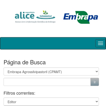
Skip
navigation
Página de Busca
Filtros correntes: