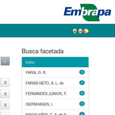
Busca facetada
Editor
FARIA, G. R.
1
FARIAS NETO, A. L. de
1
FERNANDES JUNIOR, F.
1
ISERNHAGEN, I.
1
MAGALHÃES, C. A. de S.
1