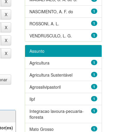
NASCIMENTO, A. F. do
1
ROSSONI, A. L.
1
VENDRUSCULO, L. G.
1
Assunto
Agricultura
1
Agricultura Sustentável
1
Agrossilvipastoril
1
Ilpf
1
Integracao lavoura-pecuaria-
1
floresta
tor(es)
Mato Grosso
1