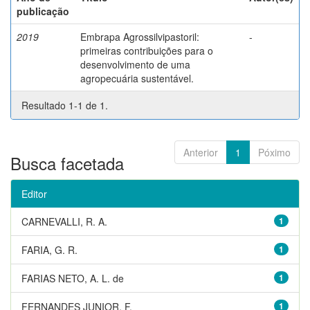
publicação
2019
Embrapa Agrossilvipastoril:
-
primeiras contribuições para o
desenvolvimento de uma
agropecuária sustentável.
Resultado 1-1 de 1.
Anterior
1
Póximo
Busca facetada
Editor
CARNEVALLI, R. A.
1
FARIA, G. R.
1
FARIAS NETO, A. L. de
1
FERNANDES JUNIOR, F.
1