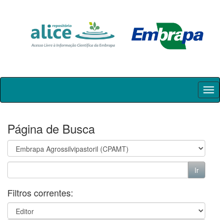
Skip
navigation
Página de Busca
Filtros correntes: