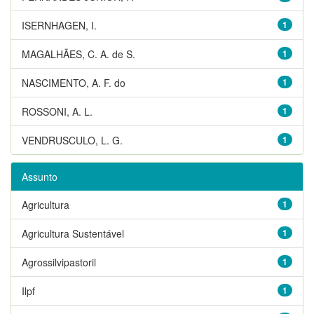
ISERNHAGEN, I.
1
MAGALHÃES, C. A. de S.
1
NASCIMENTO, A. F. do
1
ROSSONI, A. L.
1
VENDRUSCULO, L. G.
1
Assunto
Agricultura
1
Agricultura Sustentável
1
Agrossilvipastoril
1
Ilpf
1