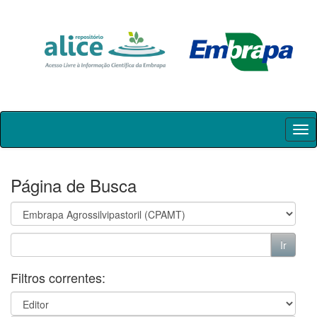
Skip
navigation
Página de Busca
Filtros correntes: