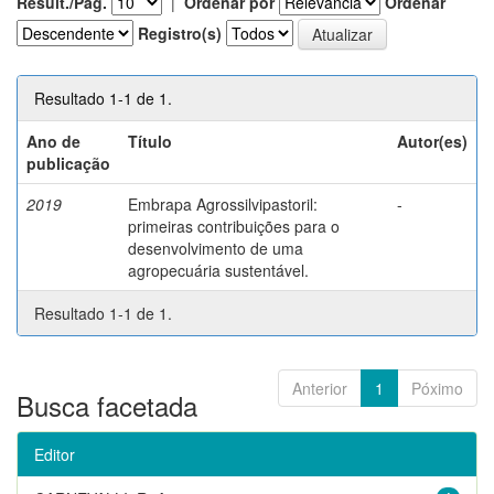
Result./Pág.
|
Ordenar por
Ordenar
Registro(s)
Resultado 1-1 de 1.
Ano de
Título
Autor(es)
publicação
2019
Embrapa Agrossilvipastoril:
-
primeiras contribuições para o
desenvolvimento de uma
agropecuária sustentável.
Resultado 1-1 de 1.
Anterior
1
Póximo
Busca facetada
Editor