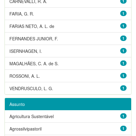
CARNEVALLI, R. A.
1
FARIA, G. R.
1
FARIAS NETO, A. L. de
1
FERNANDES JUNIOR, F.
1
ISERNHAGEN, I.
1
MAGALHÃES, C. A. de S.
1
ROSSONI, A. L.
1
VENDRUSCULO, L. G.
1
Assunto
Agricultura Sustentável
1
Agrossilvipastoril
1