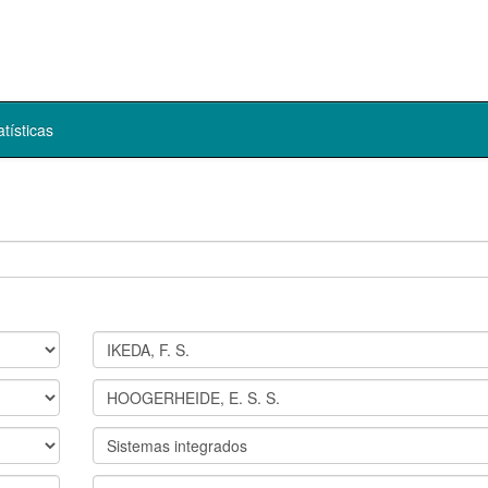
atísticas