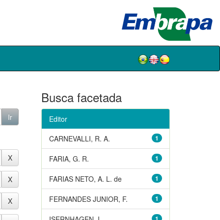
Busca facetada
Editor
CARNEVALLI, R. A.
1
FARIA, G. R.
1
FARIAS NETO, A. L. de
1
FERNANDES JUNIOR, F.
1
ISERNHAGEN, I.
1