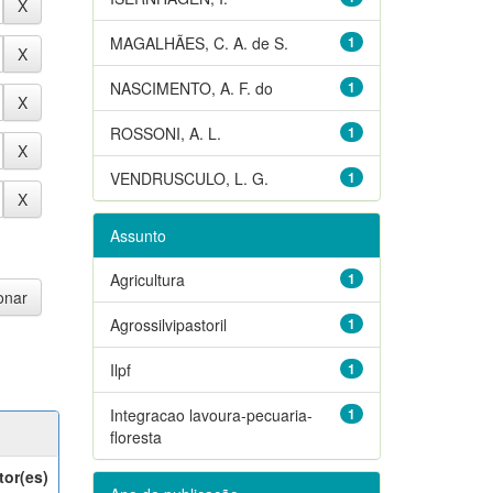
MAGALHÃES, C. A. de S.
1
NASCIMENTO, A. F. do
1
ROSSONI, A. L.
1
VENDRUSCULO, L. G.
1
Assunto
Agricultura
1
Agrossilvipastoril
1
Ilpf
1
Integracao lavoura-pecuaria-
1
floresta
tor(es)