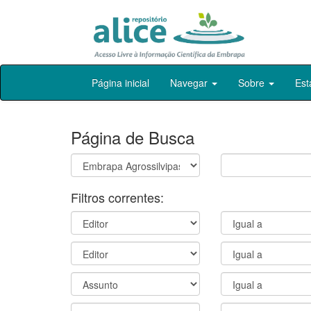
Skip
Página inicial
Navegar
Sobre
Est
navigation
Página de Busca
Filtros correntes: