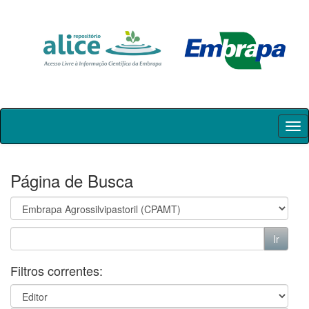
Skip
navigation
Página de Busca
Filtros correntes: