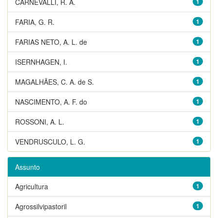
CARNEVALLI, R. A.
1
FARIA, G. R.
1
FARIAS NETO, A. L. de
1
ISERNHAGEN, I.
1
MAGALHÃES, C. A. de S.
1
NASCIMENTO, A. F. do
1
ROSSONI, A. L.
1
VENDRUSCULO, L. G.
1
Assunto
Agricultura
1
Agrossilvipastoril
1