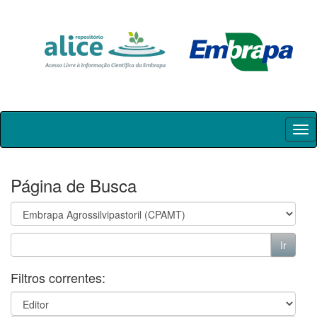
Skip
navigation
Página de Busca
Filtros correntes: