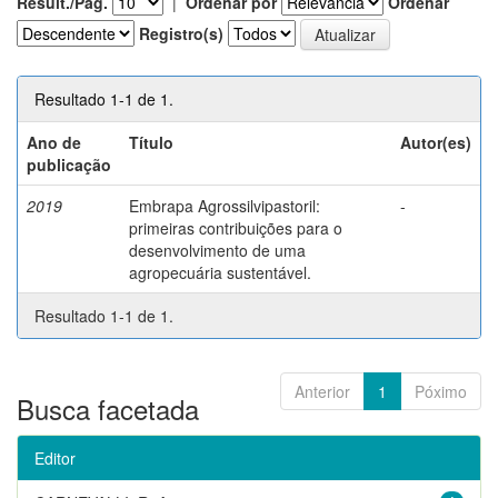
Result./Pág.
|
Ordenar por
Ordenar
Registro(s)
Resultado 1-1 de 1.
Ano de
Título
Autor(es)
publicação
2019
Embrapa Agrossilvipastoril:
-
primeiras contribuições para o
desenvolvimento de uma
agropecuária sustentável.
Resultado 1-1 de 1.
Anterior
1
Póximo
Busca facetada
Editor